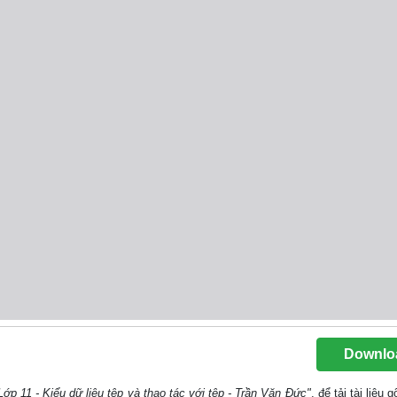
Downlo
Lớp 11 - Kiểu dữ liệu tệp và thao tác với tệp - Trần Văn Đức"
, để tải tài liệu