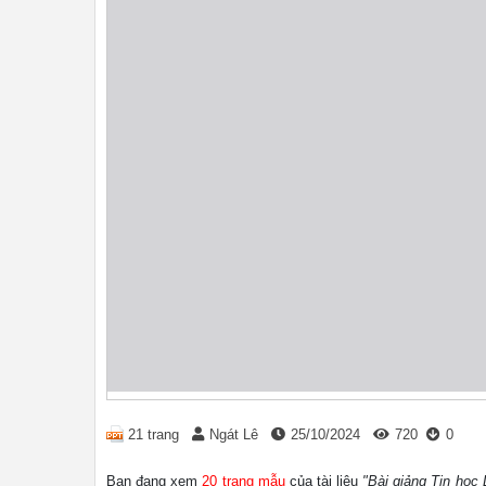
21 trang
Ngát Lê
25/10/2024
720
0
Bạn đang xem
20 trang mẫu
của tài liệu
"Bài giảng Tin học 