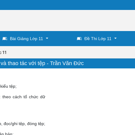
Bài Giảng Lớp 11
Đề Thi Lớp 11
c 11
 và thao tác với tệp - Trần Văn Đức
kiểu tệp;
: theo cách tổ chức dữ
, đọc/ghi tệp, đóng tệp;
văn bản;