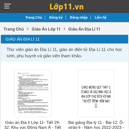
Trang Chủ
Đăng ký
Đăng nhập
Liên hệ
›
›
Trang Chủ
Giáo Án Lớp 11
Giáo Án Địa Lí 11
GIÁO ÁN ĐỊA LÍ 11
Thư viện giáo án Địa Lí 11, giáo án điện tử Địa Lí 11 cho học
sinh, phụ huynh và giáo viên tham khảo.
Giáo án Địa lí Lớp 11- Tiết 29-
Bài giảng Địa lý 11 - Bài 12: Ô-
32: Khu vực Đông Nam Á - Tiết
xtrây-li - Năm học 2022-2023 -