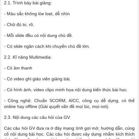
2.1. Trình bày bài giảng:
- Màu sắc không lòe loẹt, dễ nhìn
- Chữ đủ to, rõ.
- Mỗi slide đều có nội dung chủ đề.
- Có slide ngăn cách khi chuyển chủ đề lớn.
2.2. Kĩ năng Multimedia:
- Có âm thanh
- Có video ghi giáo viên giảng bài.
- Có hình ảnh, video clips minh họa nội dung kiến thức bài học.
- Công nghệ: Chuẩn SCORM, AICC, công cụ dễ dựng, có thể
online hay offline (Giải quyết vấn đề mọi lúc, mọi nơi).
2.3. Nội dung các câu hỏi của GV:
Các câu hỏi GV đưa ra ở đây mang tính gợi mở, hướng dẫn, củng
cố nội dung bài học. Các câu hỏi được xây dựng nhằm kích thích