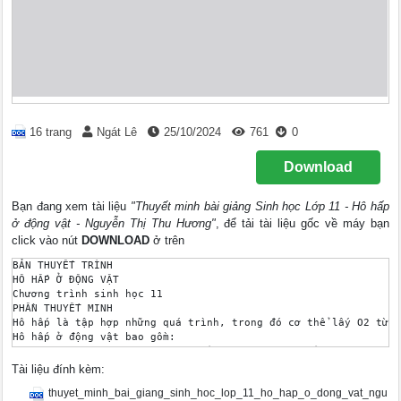
16 trang
Ngát Lê
25/10/2024
761
0
Download
Bạn đang xem tài liệu
"Thuyết minh bài giảng Sinh học Lớp 11 - Hô hấp
ở động vật - Nguyễn Thị Thu Hương"
, để tải tài liệu gốc về máy bạn
click vào nút
DOWNLOAD
ở trên
BẢN THUYẾT TRÌNH

HÔ HẤP Ở ĐỘNG VẬT

Chương trình sinh học 11

PHẦN THUYẾT MINH

Hô hấp là tập hợp những quá trình, trong đó cơ thể lấy O2 từ b
Hô hấp ở động vật bao gồm:

Hô hấp ngoài: quá trình trao đổi khí giữa cơ thể với môi trườn
Để giúp học sinh hiểu rõ hơn hô hấp ở động vật tôi lựa chọn “T
Tài liệu đính kèm:
1. Lý do chọn phần mềm 

thuyet_minh_bai_giang_sinh_hoc_lop_11_ho_hap_o_dong_vat_ngu
Trong xu thế hiện nay thì công nghệ thông tin là một nhu cầu k