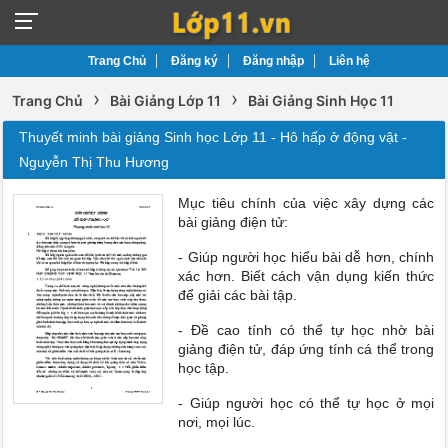
Trang Chủ
Đăng ký
Đăng nhập
Liên hệ
›
›
Trang Chủ
Bài Giảng Lớp 11
Bài Giảng Sinh Học 11
Thuyết minh bài giảng Sinh học Lớp 11 - Hô hấp ở động vật -
Nguyễn Thị Thu Hương
Mục tiêu chính của việc xây dựng các
bài giảng điện tử:
- Giúp người học hiểu bài dễ hơn, chính
xác hơn. Biết cách vận dụng kiến thức
để giải các bài tập.
- Đề cao tính có thể tự học nhờ bài
giảng điện tử, đáp ứng tính cá thể trong
học tập.
- Giúp người học có thể tự học ở mọi
nơi, mọi lúc.