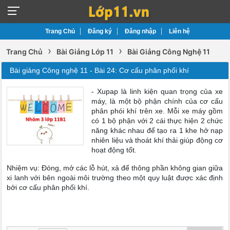
Trang Chủ
Đăng ký
Đăng nhập
Liên hệ
›
›
Trang Chủ
Bài Giảng Lớp 11
Bài Giảng Công Nghệ 11
Bài giảng Công nghệ 11 - Bài 24: Cơ cấu phân phối khí
- Xupap là linh kiện quan trọng của xe
máy, là một bộ phận chính của cơ cấu
phân phói khí trên xe. Mỗi xe máy gồm
có 1 bộ phận với 2 cái thực hiện 2 chức
năng khác nhau để tạo ra 1 khe hở nạp
nhiên liệu và thoát khí thải giúp động cơ
hoạt động tốt.
Nhiệm vụ: Đóng, mở các lỗ hút, xả để thông phần không gian giữa
xi lanh với bên ngoài môi trường theo một quy luật được xác định
bởi cơ cấu phân phối khí.