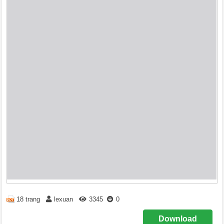
18 trang
lexuan
3345
0
Download