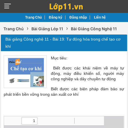
Trang Chủ
Đăng ký
Đăng nhập
Liên hệ
›
›
Trang Chủ
Bài Giảng Lớp 11
Bài Giảng Công Nghệ 11
Bài giảng Công nghệ 11 - Bài 19: Tự động hóa trong chế tạo cơ
khí
Mục tiêu:
Biết được các khái niệm về máy tự
động, máy điều khiển số, người máy
công nghiệp và dây chuyền tự động
Biết được các biện pháp đảm bảo sự
phát triển bền vững trong sản xuất cơ khí