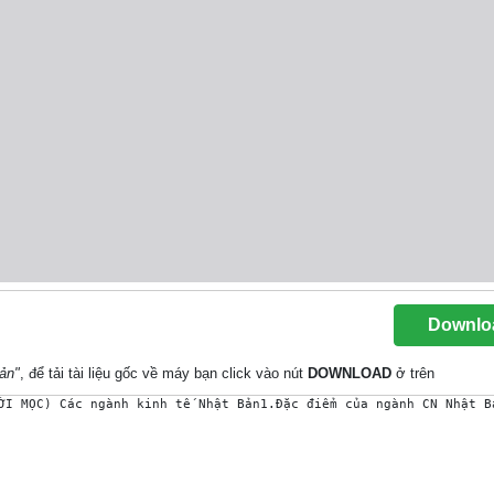
Downlo
bản"
, để tải tài liệu gốc về máy bạn click vào nút
DOWNLOAD
ở trên
ỜI MỌC) Các ngành kinh tế Nhật Bản1.Đặc điểm của ngành CN Nhật B