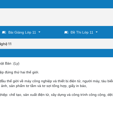
Bài Giảng Lớp 11
Đề Thi Lớp 11
Nghệ 11
ật Bản :(Ly)
ệp đứng thứ hai thế giới.
đầu thế giới về máy công nghiệp và thiết bị điện tử, người máy, tàu biể
y ảnh, sản phẩm tơ tằm và tơ sợi tổng hợp, giấy in báo,
hiệp: chế tạo, sản xuất điện tử, xây dựng và công trình công cộng, dệt