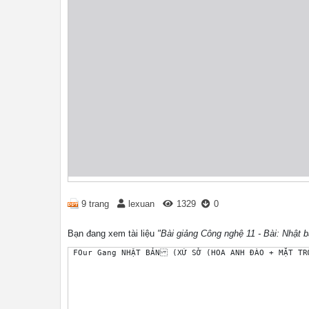
9 trang
lexuan
1329
0
Bạn đang xem tài liệu
"Bài giảng Công nghệ 11 - Bài: Nhật 
 FOur Gang NHẬT BẢN (XỨ SỞ (HOA ANH ĐÀO + MẶT TR