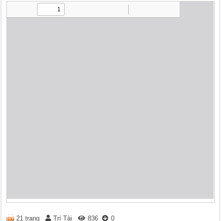
21 trang
Trí Tài
836
0