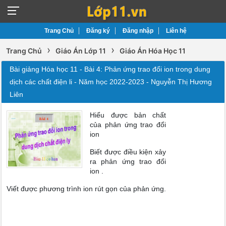
Trang Chủ
Đăng ký
Đăng nhập
Liên hệ
›
›
Trang Chủ
Giáo Án Lớp 11
Giáo Án Hóa Học 11
Bài giảng Hóa học 11 - Bài 4: Phản ứng trao đổi ion trong dung
dịch các chất điện li - Năm học 2022-2023 - Nguyễn Thị Hương
Liên
Hiểu được bản chất
của phản ứng trao đổi
ion
Biết được điều kiện xảy
ra phản ứng trao đổi
ion .
Viết được phương trình ion rút gọn của phản ứng.