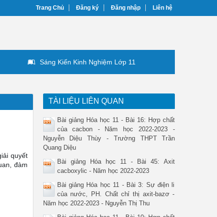
Trang Chủ
Đăng ký
Đăng nhập
Liên hệ
Sáng Kiến Kinh Nghiệm Lớp 11
TÀI LIỆU LIÊN QUAN
Bài giảng Hóa học 11 - Bài 16: Hợp chất
của cacbon - Năm học 2022-2023 -
Nguyễn Diệu Thùy - Trường THPT Trần
Quang Diệu
iải quyết
Bài giảng Hóa học 11 - Bài 45: Axit
quan, đàm
cacboxylic - Năm học 2022-2023
Bài giảng Hóa học 11 - Bài 3: Sự điện li
của nước, PH. Chất chỉ thị axit-bazơ -
Năm học 2022-2023 - Nguyễn Thị Thu