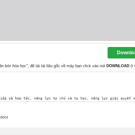
Downlo
hân bón hóa học"
, để tải tài liệu gốc về máy bạn click vào nút
DOWNLOAD
ở 
ác yêu cầu sau: 

ại 

.docx
ụng, điều chế phân đạm, lân, kali.

 phức hợp và vi lượng.

y trồng, con người và môi trường.

 hóa học: Thông qua các hoạt động thảo luận, quan sát thực tiễn,