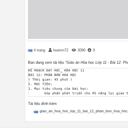
4 trang
huemn72
3090
0
Bạn đang xem tài liệu
"Giáo án Hóa học Lớp 11 - Bài 12: P
KẾ HOẠCH DẠY HỌC_ HÓA HỌC 11

BÀI 12: PHÂN BÓN HOÁ HỌC

( Thời gian: 45 phút )

I. MỤC TIÊU:

1. Mục tiêu chung của bài học:

	Góp phần phát triển cho HS năng lực giao tiếp và hợp tác, năng lực tự chủ và tự học, năng lực giải quyết vấn đề và sáng tạo thông qua việc tổ chức dạy học và hợp tác theo nhóm, phương pháp trực quan, đàm thoại.

2. Mục tiêu cụ thể:

a, Năng lực nhận thức hóa học: Học sinh đạt được c
Tài liệu đính kèm:
a.1 Nêu được khái niệm phân bón hóa học và phân lo
giao_an_hoa_hoc_lop_11_bai_12_phan_bon_hoa_hoc
a.2 Biết được thành phần hóa học, tính chất, ứng d
a.3 Biết được thành phần hóa học của phân hỗn hợp,
a.4 Tác hại của dư lượng phân bón ảnh hưởng đến câ
b, Năng lực tìm hiểu thế giới tự nhiên dưới góc độ