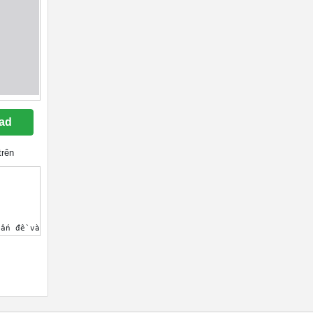
ad
trên
 tiến hành thí nghiệm, tìm tòi thông tin... để tìm hiểu các yêu 