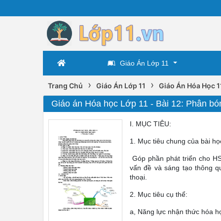
Giáo Án Lớp 11
›
›
Trang Chủ
Giáo Án Lớp 11
Giáo Án Hóa Học 1
Giáo án Hóa học Lớp 11 - Bài 12: Phân bó
I. MỤC TIÊU:
1. Mục tiêu chung của bài họ
Góp phần phát triển cho HS 
vấn đề và sáng tạo thông q
thoại.
2. Mục tiêu cụ thể:
a, Năng lực nhận thức hóa h