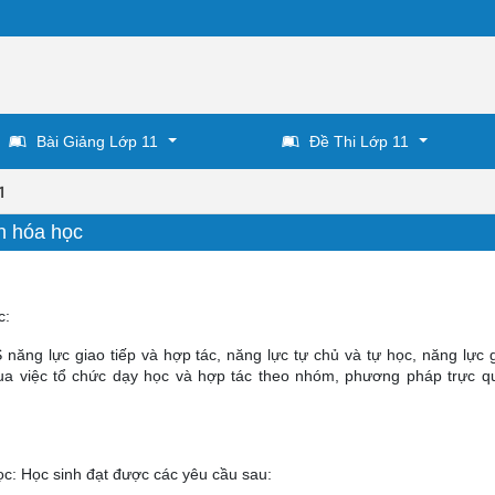
Bài Giảng Lớp 11
Đề Thi Lớp 11
1
n hóa học
c:
năng lực giao tiếp và hợp tác, năng lực tự chủ và tự học, năng lực g
ua việc tổ chức dạy học và hợp tác theo nhóm, phương pháp trực 
ọc: Học sinh đạt được các yêu cầu sau: