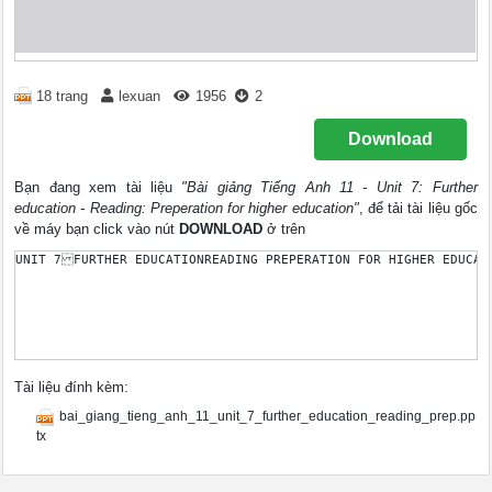
18 trang
lexuan
1956
2
Download
Bạn đang xem tài liệu
"Bài giảng Tiếng Anh 11 - Unit 7: Further
education - Reading: Preperation for higher education"
, để tải tài liệu gốc
về máy bạn click vào nút
DOWNLOAD
ở trên
Tài liệu đính kèm:
bai_giang_tieng_anh_11_unit_7_further_education_reading_prep.pp
tx