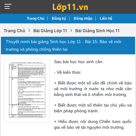
Trang Chủ
Đăng ký
Đăng nhập
Liên hệ
›
›
Trang Chủ
Bài Giảng Lớp 11
Bài Giảng Sinh Học 11
Thuyết minh bài giảng Sinh học Lớp 11 - Bài 15: Bảo vệ môi
trường và phòng chống thiên tai
Sau bài học học sinh cần:
- Về kiến thức
+ Biết được một số vấn đề chính về bảo
vệ môi trường ở nước ta như mất cân
bằng sinh thái và ô nhiễm môi trường.
+ Biết được một số thiên tai chủ yếu và
biện pháp phòng tránh.
+ Hiểu được nội dung Chiến lược quốc
gia vể bảo vệ tài nguyên môi trường.