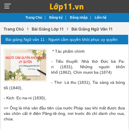
Trang Chủ
Đăng ký
Đăng nhập
Liên hệ
›
›
Trang Chủ
Bài Giảng Lớp 11
Bài Giảng Ngữ Văn 11
Bài giảng Ngữ văn 11 - Người cầm quyền khôi phục uy quyền
* Tác phẩm chính
- Tiểu thuyết: Nhà thờ Đức bà Pa-
ri (1831), Những người khốn
khổ (1862), Chín mươi ba (1874)
- Thơ: Lá thu (1831), Tia sáng và bóng
tối (1840),
- Kịch: Ec-na-ni (1830),.
=> Ông là nhà văn đầu tiên của nước Pháp sau khi mất được đưa
vào chôn cất ở điện Păng-tê-ông, nơi trước đó chỉ dành cho vua,
chúa.