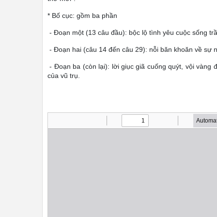
* Bố cục: gồm ba phần
- Đoạn một (13 câu đầu): bộc lộ tình yêu cuộc sống trần
- Đoạn hai (câu 14 đến câu 29): nỗi băn khoăn về sự n
- Đoạn ba (còn lại): lời giục giã cuống quýt, vội vàn
của vũ trụ.