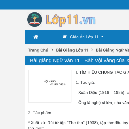
Giáo Án Lớp 11
›
›
Trang Chủ
Bài Giảng Lớp 11
Bài Giảng Ngữ Vă
Bài giảng Ngữ văn 11 - Bài: Vội vàng của 
I. TÌM HIỂU CHUNG TÁC GI
1. Tác giả:
- Xuân Diệu (1916 – 1985), c
- Ông là nghệ sĩ lớn, nhà vă
2. Tác phẩm:
* Xuất xứ: Rút từ tập “Thơ thơ” (1938), tập thơ đầu tay
thơ mới”.