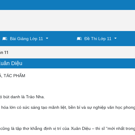
Bài Giảng Lớp 11
Đề Thi Lớp 11
n 11
Xuân Diệu
Ả, TÁC PHẨM
ó bút danh là Trảo Nha.
n hóa lớn có sức sáng tạo mãnh liệt, bền bỉ và sự nghiệp văn học phon
 cũng là tập thơ khẳng định vị trí của Xuân Diệu – thi sĩ “mới nhất tro