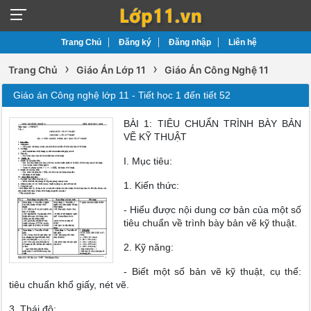
Trang Chủ
Đăng ký
Đăng nhập
Liên hệ
›
›
Trang Chủ
Giáo Án Lớp 11
Giáo Án Công Nghệ 11
Giáo án Công nghệ lớp 11 - Tiết học 1 đến tiết 52
BÀI 1: TIÊU CHUẨN TRÌNH BÀY BẢN
VẼ KỸ THUẬT
I. Mục tiêu:
1. Kiến thức:
- Hiểu được nội dung cơ bản của một số
tiêu chuẩn về trình bày bản vẽ kỹ thuật.
2. Kỹ năng:
- Biết một số bản vẽ kỹ thuật, cụ thể:
tiêu chuẩn khổ giấy, nét vẽ.
3. Thái độ: