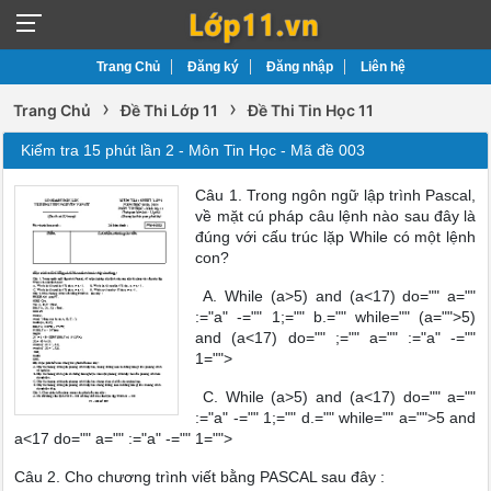
Trang Chủ
Đăng ký
Đăng nhập
Liên hệ
›
›
Trang Chủ
Đề Thi Lớp 11
Đề Thi Tin Học 11
Kiểm tra 15 phút lần 2 - Môn Tin Học - Mã đề 003
Câu 1. Trong ngôn ngữ lập trình Pascal,
về mặt cú pháp câu lệnh nào sau đây là
đúng với cấu trúc lặp While có một lệnh
con?
A. While (a>5) and (a<17) do="" a=""
:="a" -="" 1;="" b.="" while="" (a="">5)
and (a<17) do="" ;="" a="" :="a" -=""
1="">
C. While (a>5) and (a<17) do="" a=""
:="a" -="" 1;="" d.="" while="" a="">5 and
a<17 do="" a="" :="a" -="" 1="">
Câu 2. Cho chương trình viết bằng PASCAL sau đây :