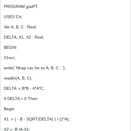
PROGRAM giaiPT;
USES Crt;
Var A, B, C : Real;
DELTA, X1, X2 : Real;
BEGIN
Clrscr;
write(‘ Nhap cac he so A, B, C : ’);
readln(A, B, C);
DELTA := B*B - 4*A*C;
If DELTA > 0 Then
Begin
X1 := ( - B - SQRT(DELTA) ) / (2*A);
X2:= -B /A-X1;