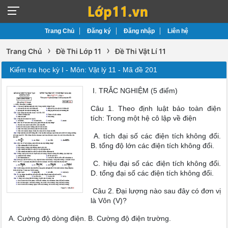
Trang Chủ
Đăng ký
Đăng nhập
Liên hệ
›
›
Trang Chủ
Đề Thi Lớp 11
Đề Thi Vật Lí 11
Kiểm tra học kỳ I - Môn: Vật lý 11 - Mã đề 201
I. TRẮC NGHIỆM (5 điểm)
Câu 1. Theo định luật bảo toàn điện
tích: Trong một hệ cô lập về điện
A. tích đại số các điện tích không đổi.
B. tổng độ lớn các điện tích không đổi.
C. hiệu đại số các điện tích không đổi.
D. tổng đại số các điện tích không đổi.
Câu 2. Đại lượng nào sau đây có đơn vị
là Vôn (V)?
A. Cường độ dòng điện. B. Cường độ điện trường.