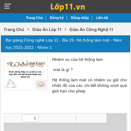
Trang Chủ
Đăng ký
Đăng nhập
Liên hệ
›
›
Trang Chủ
Giáo Án Lớp 11
Giáo Án Công Nghệ 11
Bài giảng Công nghệ Lớp 11 - Bài 26: Hệ thống làm mát - Năm
học 2021-2022 - Nhóm 1
Nhiệm vụ của hệ thống làm
mát là gì ?
Hệ thống làm mát có nhiệm vụ giữ cho
nhiệt độ của các chi tiết không vượt quá
giới hạn cho phép.