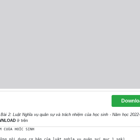
Downlo
 Bài 2: Luật Nghĩa vụ quân sự và trách nhiệm của học sinh - Năm học 2022
WNLOAD
ở trên
 CUÛA HOÏC SINH 

ững nội dung cơ bản của luật nghĩa vụ quân sự( mục 1 sgk) 
