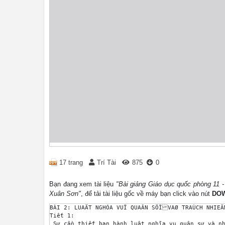
17 trang
Trí Tài
875
0
Bạn đang xem tài liệu
"Bài giảng Giáo dục quốc phòng 11 -
Xuân Sơn"
, để tải tài liệu gốc về máy bạn click vào nút
DO
BÀI 2: LUAÄT NGHÓA VUÏ QUAÂN SÖÏVAØ TRAÙCH NHIEÄM
Tiết 1: 

 Sự cần thiết ban hành luật nghĩa vụ quân sự và nh