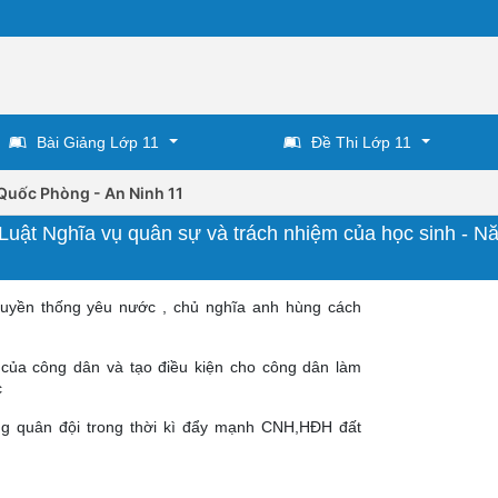
Bài Giảng Lớp 11
Đề Thi Lớp 11
Quốc Phòng - An Ninh 11
 Luật Nghĩa vụ quân sự và trách nhiệm của học sinh - N
ruyền thống yêu nước , chủ nghĩa anh hùng cách
của công dân và tạo điều kiện cho công dân làm
c
g quân đội trong thời kì đẩy mạnh CNH,HĐH đất