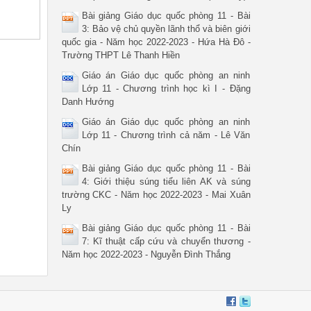
Bài giảng Giáo dục quốc phòng 11 - Bài
3: Bảo vệ chủ quyền lãnh thổ và biên giới
quốc gia - Năm học 2022-2023 - Hứa Hà Đô -
Trường THPT Lê Thanh Hiền
Giáo án Giáo dục quốc phòng an ninh
Lớp 11 - Chương trình học kì I - Đặng
 quân sự (miền Bắc từ năm 1960, miền Nam từ 1976 đến nay) 

Danh Hướng
quyền cao quý của công dân. Công dân có bổn phận làm nghĩa vụ qu
Giáo án Giáo dục quốc phòng an ninh
 vang của cha ông, giữ vững biên cương, xây dựng nước Việt Nam n
Lớp 11 - Chương trình cả năm - Lê Văn
Chín
ảng, Chính quyền cách mạng,bảo vệ nhân dân đồng thời có nhiệm vụ
Bài giảng Giáo dục quốc phòng 11 - Bài
4: Giới thiệu súng tiểu liên AK và súng
trường CKC - Năm học 2022-2023 - Mai Xuân
Ly
Bài giảng Giáo dục quốc phòng 11 - Bài
ại Kỳ họp thứ IX (ngày 19-6-2015) 

7: Kĩ thuật cấp cứu và chuyển thương -
Năm học 2022-2023 - Nguyễn Đình Thắng