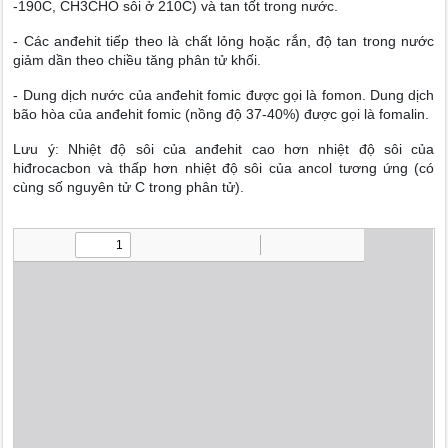
-190C, CH3CHO sôi ở 210C) và tan tốt trong nước.
- Các anđehit tiếp theo là chất lỏng hoặc rắn, độ tan trong nước
giảm dần theo chiều tăng phân tử khối.
- Dung dịch nước của anđehit fomic được gọi là fomon. Dung dịch
bão hòa của anđehit fomic (nồng độ 37-40%) được gọi là fomalin.
Lưu ý: Nhiệt độ sôi của anđehit cao hơn nhiệt độ sôi của
hiđrocacbon và thấp hơn nhiệt độ sôi của ancol tương ứng (có
cùng số nguyên tử C trong phân tử).