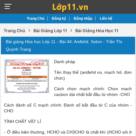
Trang Chủ
Đăng ký
Đăng nhập
Liên hệ
›
›
Trang Chủ
Bài Giảng Lớp 11
Bài Giảng Hóa Học 11
Bài giảng Hóa học Lớp 11 - Bài 44: Anđehit. Xeton - Trần Thị
Quỳnh Trang
Danh pháp
Tên thay thế (anđehit no, mạch hở, đơn
chức)
Cách chọn mạch chính: Chọn mạch
cacbon dài nhất bắt đầu từ nhóm -CHO
Cách đánh số C mạch chính: Đánh số bắt đầu từ C của nhóm -
CHO
TÍNH CHẤT VẬT LÍ
- Ở điều kiện thường, HCHO và CH3CHO là chất khí (HCHO sôi ở