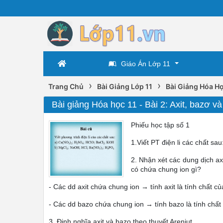
Giáo Án Lớp 11
›
›
Trang Chủ
Bài Giảng Lớp 11
Bài Giảng Hóa Họ
Bài giảng Hóa học 11 - Bài 2: Axit, bazơ v
Phiếu học tập số 1
1.Viết PT điện li các chất sau
2. Nhận xét các dung dịch ax
có chứa chung ion gì?
- Các dd axit chứa chung ion → tính axit là tính chất củ
- Các dd bazo chứa chung ion → tính bazo là tính chất
3. Định nghĩa axit và bazo theo thuyết Areniut.