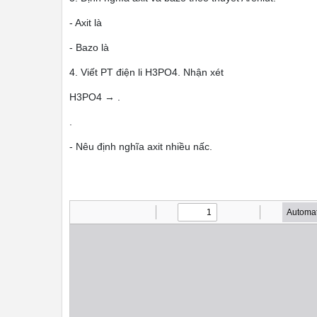
- Axit là
- Bazo là
4. Viết PT điện li H3PO4. Nhận xét
H3PO4 → .
.
- Nêu định nghĩa axit nhiều nấc.