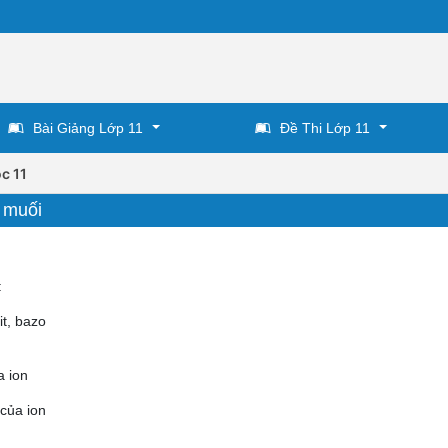
Bài Giảng Lớp 11
Đề Thi Lớp 11
c 11
à muối
:
it, bazo
a ion
 của ion