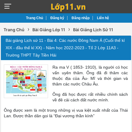
Trang Chủ
Đăng ký
Đăng nhập
Liên hệ
›
›
Trang Chủ
Bài Giảng Lớp 11
Bài Giảng Lịch Sử 11
Bài giảng Lịch sử 11 - Bài 4: Các nước Đông Nam Á (Cuối thế kỉ
XIX - đầu thế kỉ XX) - Năm học 2022-2023 - Tổ 2 Lớp 11A3 -
Trường THPT Tây Tiền Hải
Ra ma V ( 1853- 1910), là người có học
vấn uyên thâm. Ông đã đi thăm các
thuộc địa của Âu- Mĩ và thời gian và
thăm các nước Châu Âu.
Ông đã học được rất nhiều chính sách
về đê cải cách đất nước mình.
Ông được xem là một trong những vị vua kiệt xuất nhất của Thái
Lan. Được thần dân gọi là “Đại vương thần kính”