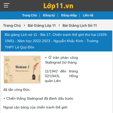
Trang Chủ
Đăng ký
Đăng nhập
Liên hệ
›
›
Trang Chủ
Bài Giảng Lớp 11
Bài Giảng Lịch Sử 11
Bài giảng Lịch sử 11 - Bài 17: Chiến tranh thế giới thứ hai (1939-
1945) - Năm học 2022-2023 - Nguyễn Khắc Kính - Trường
THPT Lê Quý Đôn
+ Ở trận phản công
Stalingrad (từ tháng
11/1942 đến tháng
02/1943), Hồng
quân Liên
đã tấn công Đức.
+ Chiến thắng Stalingrad đã đánh dấu bước
Ngoạt căn bảng của chiến tranh thế giới