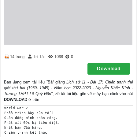
14 trang
Trí Tài
1068
0
Download
Bạn đang xem tài liệu
"Bài giảng Lịch sử 11 - Bài 17: Chiến tranh thế
giới thứ hai (1939- 1945) - Năm học 2022-2023 - Nguyễn Khắc Kính -
Trường THPT Lê Quý Đôn"
, để tải tài liệu gốc về máy bạn click vào nút
DOWNLOAD
ở trên
World war 2 

Phần trình bày của tổ 2 

Quân đồng mình phản công. 

Phát xít Đức bị tiêu diệt. 

Nhật bản đầu hàng. 

Chiến tranh kết thúc 
