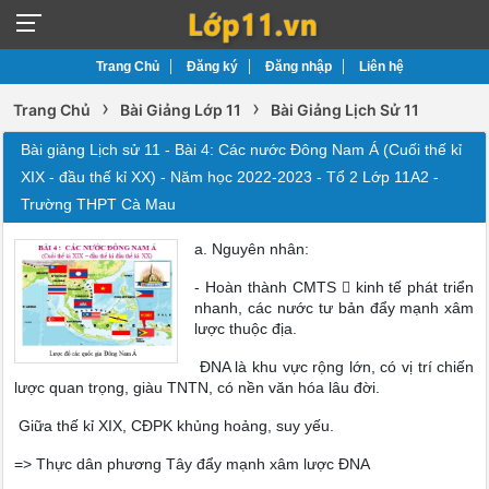
Trang Chủ
Đăng ký
Đăng nhập
Liên hệ
›
›
Trang Chủ
Bài Giảng Lớp 11
Bài Giảng Lịch Sử 11
Bài giảng Lịch sử 11 - Bài 4: Các nước Đông Nam Á (Cuối thế kỉ
XIX - đầu thế kỉ XX) - Năm học 2022-2023 - Tổ 2 Lớp 11A2 -
Trường THPT Cà Mau
a. Nguyên nhân:
- Hoàn thành CMTS  kinh tế phát triển
nhanh, các nước tư bản đẩy mạnh xâm
lược thuộc địa.
ĐNA là khu vực rộng lớn, có vị trí chiến
lược quan trọng, giàu TNTN, có nền văn hóa lâu đời.
Giữa thế kỉ XIX, CĐPK khủng hoảng, suy yếu.
=> Thực dân phương Tây đẩy mạnh xâm lược ĐNA