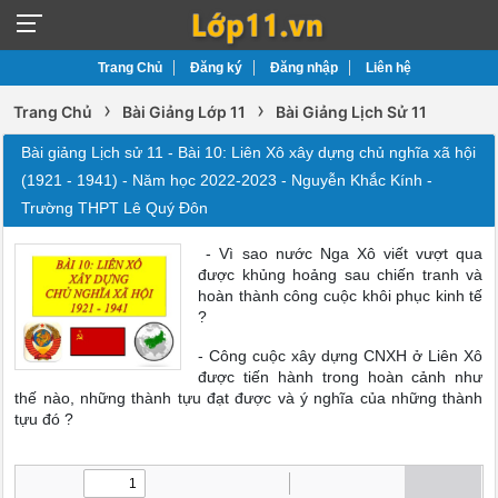
Trang Chủ
Đăng ký
Đăng nhập
Liên hệ
›
›
Trang Chủ
Bài Giảng Lớp 11
Bài Giảng Lịch Sử 11
Bài giảng Lịch sử 11 - Bài 10: Liên Xô xây dựng chủ nghĩa xã hội
(1921 - 1941) - Năm học 2022-2023 - Nguyễn Khắc Kính -
Trường THPT Lê Quý Đôn
- Vì sao nước Nga Xô viết vượt qua
được khủng hoảng sau chiến tranh và
hoàn thành công cuộc khôi phục kinh tế
?
- Công cuộc xây dựng CNXH ở Liên Xô
được tiến hành trong hoàn cảnh như
thế nào, những thành tựu đạt được và ý nghĩa của những thành
tựu đó ?