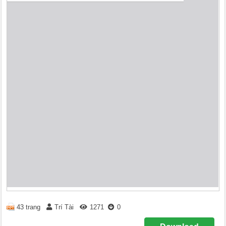
43 trang
Trí Tài
1271
0