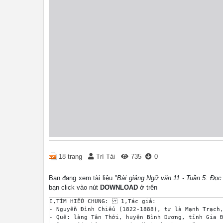
18 trang
Trí Tài
735
0
Bạn đang xem tài liệu
"Bài giảng Ngữ văn 11 - Tuần 5: Đọ
bạn click vào nút
DOWNLOAD
ở trên
I,TÌM HIỂU CHUNG:  1,Tác giả: 

- Nguyễn Đình Chiểu (1822-1888), tự là Mạnh Trạch,
- Quê: làng Tân Thới, huyện Bình Dương, tỉnh Gia Đ