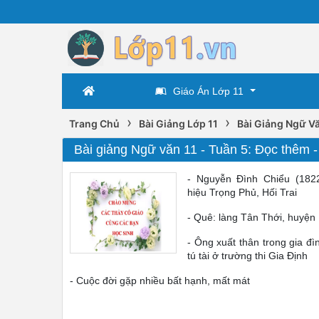
Giáo Án Lớp 11
›
›
Trang Chủ
Bài Giảng Lớp 11
Bài Giảng Ngữ Vă
Bài giảng Ngữ văn 11 - Tuần 5: Đọc thêm
- Nguyễn Đình Chiểu (1822
hiệu Trọng Phủ, Hối Trai
- Quê: làng Tân Thới, huyện
- Ông xuất thân trong gia đ
tú tài ở trường thi Gia Định
- Cuộc đời gặp nhiều bất hạnh, mất mát