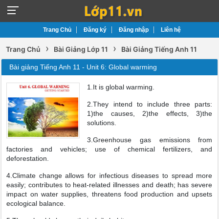
Trang Chủ
Đăng ký
Đăng nhập
Liên hệ
›
›
Trang Chủ
Bài Giảng Lớp 11
Bài Giảng Tiếng Anh 11
Bài giảng Tiếng Anh 11 - Unit 6: Global warming
1.It is global warming.
2.They intend to include three parts:
1)the causes, 2)the effects, 3)the
solutions.
3.Greenhouse gas emissions from
factories and vehicles; use of chemical fertilizers, and
deforestation.
4.Climate change allows for infectious diseases to spread more
easily; contributes to heat-related illnesses and death; has severe
impact on water supplies, threatens food production and upsets
ecological balance.