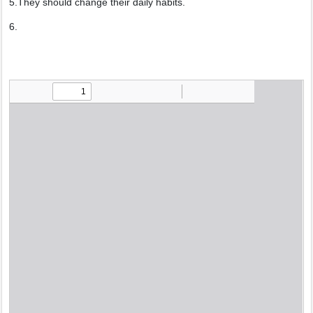
5.They should change their daily habits.
6.