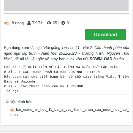
18 trang
Trí Tài
651
0
Download
Bạn đang xem tài liệu
"Bài giảng Tin học 11 - Bài 2: Các thành phần của
ngôn ngữ lập trình - Năm học 2022-2023 - Trường THPT Nguyễn Thái
Học"
, để tải tài liệu gốc về máy bạn click vào nút
DOWNLOAD
ở trên
Chủ đề 1: KHÁI NIỆM VỀ LẬP TRÌNH VÀ NGÔN NGỮ LẬP TRÌNH 

B ài 2 : CÁC THÀNH PHẦN CƠ BẢN CỦA NNLT PYTHON 

Hãy quan sát cho biết bảng bên có chữ cái: tiếng Việt, T iếng 
Bảng mã Unicode 

B ài 2. Các thành phần của NNLT PYTHON 

Tin học 11 

1. Các thành phần cơ bản 

Mỗi ngôn ngữ lập trình thường có ba thành phần cơ bản: Bảng ch
Tài liệu đính kèm:
1. Các thành phần cơ bản 

bai_giang_tin_hoc_11_bai_2_cac_thanh_phan_cua_ngon_ngu_lap_
Tin học 11 

1. Các thành phần cơ bản 

t.pptx
Chú ý: 

Các ngôn ngữ lập trình khác nhau cũng có sự khác nhau về bảng 
Không được phép dùng bất kì kí tự nào ngoài các kí tự quy định