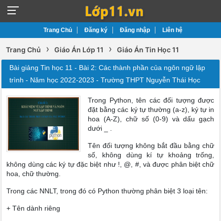
Trang Chủ
Đăng ký
Đăng nhập
Liên hệ
›
›
Trang Chủ
Giáo Án Lớp 11
Giáo Án Tin Học 11
Bài giảng Tin học 11 - Bài 2: Các thành phần của ngôn ngữ lập
trình - Năm học 2022-2023 - Trường THPT Nguyễn Thái Học
Trong Python, tên các đối tượng được
đặt bằng các ký tự thường (a-z), ký tự in
hoa (A-Z), chữ số (0-9) và dấu gạch
dưới _ .
Tên đối tượng không bắt đầu bằng chữ
số, không dùng kí tự khoảng trống,
không dùng các ký tự đặc biệt như !, @, #, và được phân biệt chữ
hoa, chữ thường.
Trong các NNLT, trong đó có Python thường phân biệt 3 loại tên:
+ Tên dành riêng