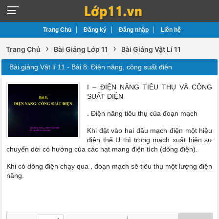
Trang Chủ
Đăng ký
Đăng nhập
Liên hệ
›
›
Trang Chủ
Bài Giảng Lớp 11
Bài Giảng Vật Lí 11
Bài giảng Vật lí 11 - Bài 8: Điện năng, công suất điện
I – ĐIỆN NĂNG TIÊU THỤ VÀ CÔNG
SUẤT ĐIỆN
. Điện năng tiêu thụ của đoạn mạch
Khi đặt vào hai đầu mạch điện một hiệu
điện thế U thì trong mạch xuất hiện sự
chuyển dời có hướng của các hạt mang điện tích (dòng điện).
Khi có dòng điện chạy qua , đoạn mạch sẽ tiêu thụ một lượng điện
năng.