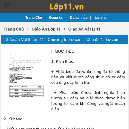
Trang Chủ
Đăng ký
Đăng nhập
Liên hệ
›
›
Trang Chủ
Giáo Án Lớp 11
Giáo Án Vật Lí 11
Giáo án Vật lí Lớp 11 - Chương 5: Tự cảm - Chủ đề 1: Tự cảm
I. MỤC TIÊU:
1. Kiến thức:
+ Phát biểu được định nghĩa từ thông
riên và viết được công thức độ tự cảm
của ống dây hình trụ.
+ Phát biểu được định nghĩa hiện
tượng tự cảm và giải thích được hiện
tượng tự cảm khi đóng và ngắt mạch
điện.
2. Kĩ năng: