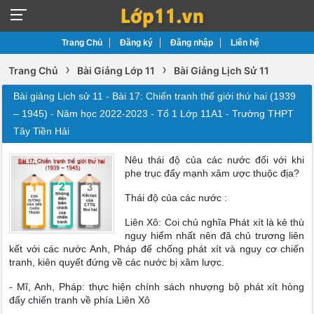
Trang Chủ
Đăng ký
Đăng nhập
Liên hệ
›
›
Trang Chủ
Bài Giảng Lớp 11
Bài Giảng Lịch Sử 11
Bài giảng Lịch sử 11 - Bài 17: Chiến tranh thế giới thứ hai (1939
– 1945) - Năm học 2022-2023 - Tổ 1 Lớp 11A1 - Trường THPT
Tây Tiền Hải
Nêu thái độ của các nước đối với khi
phe trục đẩy mạnh xâm ược thuộc địa?
Thái độ của các nước :
Liên Xô: Coi chủ nghĩa Phát xít là kẻ thù
nguy hiểm nhất nên đã chủ trương liên
kết với các nước Anh, Pháp để chống phát xít và nguy cơ chiến
tranh, kiên quyết đứng về các nước bị xâm lược.
- Mĩ, Anh, Pháp: thực hiện chính sách nhượng bộ phát xít hòng
đẩy chiến tranh về phía Liên Xô