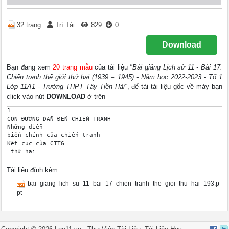
32 trang
Trí Tài
829
0
Download
Bạn đang xem
20 trang mẫu
của tài liệu
"Bài giảng Lịch sử 11 - Bài 17:
Chiến tranh thế giới thứ hai (1939 – 1945) - Năm học 2022-2023 - Tổ 1
Lớp 11A1 - Trường THPT Tây Tiền Hải"
, để tải tài liệu gốc về máy bạn
click vào nút
DOWNLOAD
ở trên
1 

CON ĐƯỜNG DẪN ĐẾN CHIẾN TRANH 

Những diễn 

biến chính của chiến tranh 

Kết cục của CTTG 

 thứ hai 

Bài 17: Chiến tranh thế giới thứ hai 

(1939 – 1945) 

Tài liệu đính kèm:
2 

bai_giang_lich_su_11_bai_17_chien_tranh_the_gioi_thu_hai_193.p
I. CON ĐƯỜNG DẪN ĐẾN CHIẾN TRANH 

Do mâu thuẫn giữa các nước tư bản khi thiết lập trật tự Véc-xa
pt
- Do tác động của cuộc khủng hoảng Kinh tế thế giới 1929 – 193
a. Nguyên nhân sâu xa. 

b. Nguyên nhân trực tiếp. 

Các nước phát xít đẩy mạnh 
