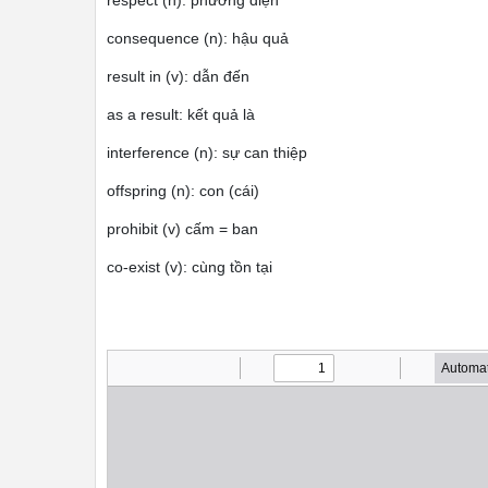
respect (n): phương diện
consequence (n): hậu quả
result in (v): dẫn đến
as a result: kết quả là
interference (n): sự can thiệp
offspring (n): con (cái)
prohibit (v) cấm = ban
co-exist (v): cùng tồn tại