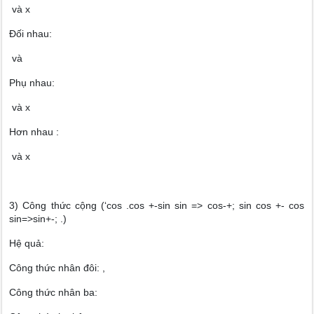
và x
Đối nhau:
và
Phụ nhau:
và x
Hơn nhau :
và x
3) Công thức cộng (‘cos .cos +-sin sin => cos-+; sin cos +- cos
sin=>sin+-; .)
Hệ quả:
Công thức nhân đôi: ,
Công thức nhân ba: