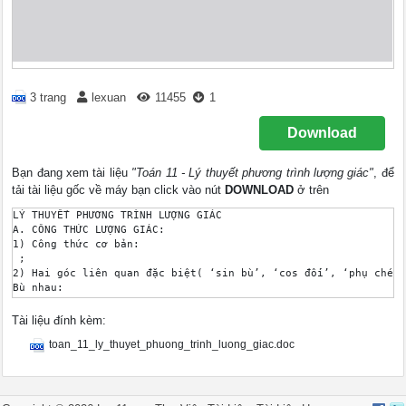
3 trang
lexuan
11455
1
Download
Bạn đang xem tài liệu
"Toán 11 - Lý thuyết phương trình lượng giác"
, để
tải tài liệu gốc về máy bạn click vào nút
DOWNLOAD
ở trên
LÝ THUYẾT PHƯƠNG TRÌNH LƯỢNG GIÁC

A. CÔNG THỨC LƯỢNG GIÁC:

1) Công thức cơ bản:

 ; 

2) Hai góc liên quan đặc biệt( ‘sin bù’, ‘cos đối’, ‘phụ chéo’
Bù nhau: 

 và x

Hơn nhau :

Tài liệu đính kèm:
 và x

toan_11_ly_thuyet_phuong_trinh_luong_giac.doc
Đối nhau:

 và 

Phụ nhau:

 và x

Hơn nhau: 
