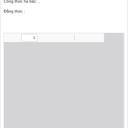
Công thức hạ bậc: ,
Đẳng thức ;