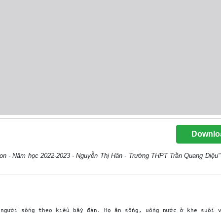
Downlo
cbon - Năm học 2022-2023 - Nguyễn Thị Hân - Trường THPT Trần Quang Diệu"
 người sống theo kiểu bầy đàn. Họ ăn sống, uống nước ở khe suối v