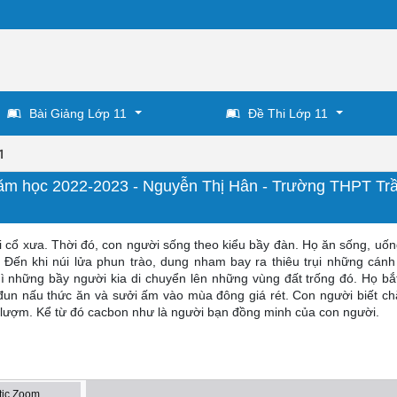
Bài Giảng Lớp 11
Đề Thi Lớp 11
1
 Năm học 2022-2023 - Nguyễn Thị Hân - Trường THPT Tr
i cổ xưa. Thời đó, con người sống theo kiểu bầy đàn. Họ ăn sống, uố
 Đến khi núi lửa phun trào, dung nham bay ra thiêu trụi những cánh
hì những bầy người kia di chuyển lên những vùng đất trống đó. Họ bắ
 đun nấu thức ăn và sưởi ấm vào mùa đông giá rét. Con người biết ch
i lượm. Kể từ đó cacbon như là người bạn đồng minh của con người.