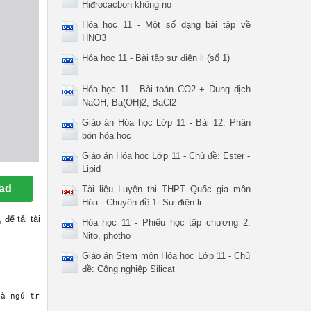
Hiđrocacbon không no
Hóa học 11 - Một số dạng bài tập về
HNO3
Hóa học 11 - Bài tập sự điện li (số 1)
Hóa học 11 - Bài toán CO2 + Dung dịch
NaOH, Ba(OH)2, BaCl2
Giáo án Hóa học Lớp 11 - Bài 12: Phân
bón hóa học
Giáo án Hóa học Lớp 11 - Chủ đề: Ester -
Lipid
ad
Tài liệu Luyện thi THPT Quốc gia môn
Hóa - Chuyên đề 1: Sự điện li
, để tải tài
Hóa học 11 - Phiếu học tập chương 2:
Nito, photho
Giáo án Stem môn Hóa học Lớp 11 - Chủ
đề: Công nghiệp Silicat
à ngủ trong hang. Đến khi núi lửa phun trào, dung nham bay ra th