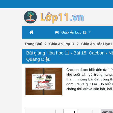
Giáo Án Lớp 11
›
›
Trang Chủ
Giáo Án Lớp 11
Giáo Án Hóa Học 1
Bài giảng Hóa học 11 - Bài 15: Cacbon -
Quang Diệu
Cacbon được biết đến từ thờ
khe suối và ngủ trong hang.
thành những bãi đất trống t
gom lửa và giữ lửa. Họ biết
chống thú dữ và săn bắt, há