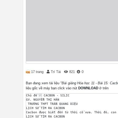
17 trang
Trí Tài
821
0
Bạn đang xem tài liệu
"Bài giảng Hóa học 11 - Bài 15: Ca
liệu gốc về máy bạn click vào nút
DOWNLOAD
ở trên
Chủ đề  CACBON - SILIC 

GV. NGUYỄN THỊ HÂN 

 TRƯỜNG THPT TRẦN QUANG DIỆU 

LỊCH SỬ TÌM RA CACBON 

Cacbon được biết đến từ thời cổ xưa. Thời đó, con
LỊCH SỬ TÌM RA CACBON 
