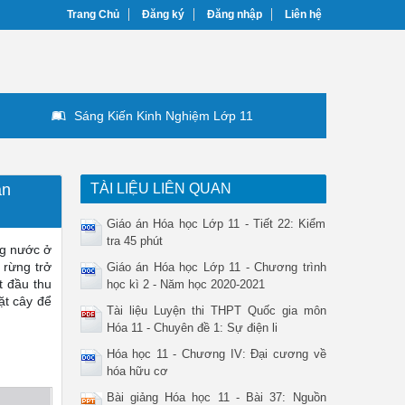
Trang Chủ
Đăng ký
Đăng nhập
Liên hệ
Sáng Kiến Kinh Nghiệm Lớp 11
ần
TÀI LIỆU LIÊN QUAN
Giáo án Hóa học Lớp 11 - Tiết 22: Kiểm
tra 45 phút
ng nước ở
 rừng trở
Giáo án Hóa học Lớp 11 - Chương trình
t đầu thu
học kì 2 - Năm học 2020-2021
ặt cây để
Tài liệu Luyện thi THPT Quốc gia môn
Hóa 11 - Chuyên đề 1: Sự điện li
Hóa học 11 - Chương IV: Đại cương về
hóa hữu cơ
Bài giảng Hóa học 11 - Bài 37: Nguồn