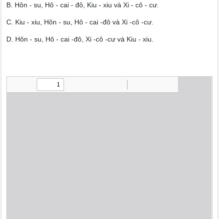
B. Hôn - su, Hô - cai - đô, Kiu - xiu và Xi - cô - cư.
C. Kiu - xiu, Hôn - su, Hô - cai -đô và Xi -cô -cư.
D. Hôn - su, Hô - cai -đô, Xi -cô -cư và Kiu - xiu.