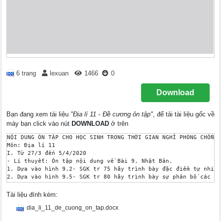
6 trang
lexuan
1466
0
Download
Bạn đang xem tài liệu
"Địa lí 11 - Đề cương ôn tập"
, để tải tài liệu gốc về
máy bạn click vào nút
DOWNLOAD
ở trên
NỘI DUNG ÔN TẬP CHO HỌC SINH TRONG THỜI GIAN NGHỈ PHÒNG CHỐNG 
Môn: Địa lí 11

I. Từ 27/3 đến 5/4/2020

- Lí thuyết: Ôn tập nội dung về Bài 9. Nhật Bản.

1. Dựa vào hình 9.2- SGK tr 75 hãy trình bày đặc điểm tự nhiên
2. Dựa vào hình 9.5- SGK tr 80 hãy trình bày sự phân bố các tr
- Trắc nghiệm

Câu 1: Năng suất lao động xã hội ở Nhật Bản cao là do người la
Tài liệu đính kèm:
A. Luôn độc lập suy nghĩ và sáng tạo trong lao động.

dia_li_11_de_cuong_on_tap.docx
B. Làm việc tích cực, tự giác, tinh thần trách nhiệm cao.

C. Thường xuyên làm việc tăng ca và tăng cường độ lao động.
