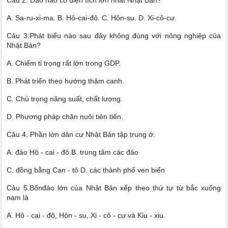
Câu 2: Đảo nào có diện tích lớn nhất Nhật Bản?
A. Sa-ru-xi-ma. B. Hô-cai-đô. C. Hôn-su. D. Xi-cô-cư.
Câu 3:Phát biểu nào sau đây không đúng với nông nghiệp của
Nhật Bản?
A. Chiếm tỉ trọng rất lớn trong GDP.
B. Phát triển theo hướng thâm canh.
C. Chú trọng năng suất, chất lượng.
D. Phương pháp chăn nuôi tiên tiến.
Câu 4. Phần lớn dân cư Nhật Bản tập trung ở:
A. đảo Hô - cai - đô B. trung tâm các đảo
C. đồng bằng Can - tô D. các thành phố ven biển
Câu 5.Bốnđảo lớn của Nhật Bản xếp theo thứ tự từ bắc xuống
nam là
A. Hô - cai - đô, Hôn - su, Xi - cô - cư và Kiu - xiu.