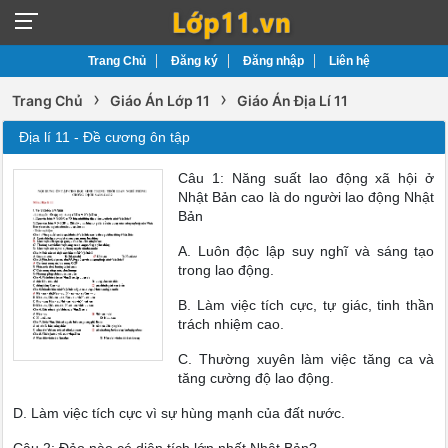
Trang Chủ
Đăng ký
Đăng nhập
Liên hệ
›
›
Trang Chủ
Giáo Án Lớp 11
Giáo Án Địa Lí 11
Địa lí 11 - Đề cương ôn tập
Câu 1: Năng suất lao động xã hội ở
Nhật Bản cao là do người lao động Nhật
Bản
A. Luôn độc lập suy nghĩ và sáng tạo
trong lao động.
B. Làm việc tích cực, tự giác, tinh thần
trách nhiệm cao.
C. Thường xuyên làm việc tăng ca và
tăng cường độ lao động.
D. Làm việc tích cực vì sự hùng mạnh của đất nước.