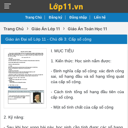
Trang Chủ
Đăng ký
Đăng nhập
Liên hệ
›
›
Trang Chủ
Giáo Án Lớp 11
Giáo Án Toán Học 11
Giáo án Đại số Lớp 11 - Chủ đề 3: Cấp số cộng
I. MỤC TIÊU
1. Kiến thức: Học sinh nắm được:
- Định nghĩa cấp số cộng: xác định công
sai, số hạng đầu và số hạng tổng quát
của cấp số cộng.
- Cách tính tổng số hạng đầu tiên của
cấp số cộng.
- Một số tính chất của cấp số cộng
2. Kỹ năng:
- Sau khi học xong bài này, học sinh cần tính được các số hạng,