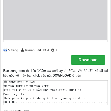
5 trang
lexuan
1351
1
Download
Bạn đang xem tài liệu
"Kiểm tra cuối kỳ I - Môn: Vật Lí 11"
, để tải tài
liệu gốc về máy bạn click vào nút
DOWNLOAD
ở trên
SỞ GDĐT BÌNH THUẬN 

TRƯỜNG THPT LÝ THƯỜNG KIỆT 

KIỂM TRA CUỐI KỲ I NĂM HỌC 2020-2021- KHỐI 11

Môn : Vật lí

Thời gian 45 phút( không kể thời gian giao đề )

HỌ TÊN:.......................................................
Mã đề

Điểm trắc nghiệm
