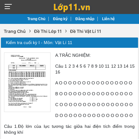
Trang Chủ
Đăng ký
Đăng nhập
Liên hệ
›
›
Trang Chủ
Đề Thi Lớp 11
Đề Thi Vật Lí 11
Kiểm tra cuối kỳ I - Môn: Vật Lí 11
A.TRẮC NGHIỆM:
Câu 1 2 3 4 5 6 7 8 9 10 11 12 13 14 15
16
A O O O O O O O O O O O O O O O O
B O O O O O O O O O O O O O O O O
C O O O O O O O O O O O O O O O O
D O O O O O O O O O O O O O O O O
Câu 1.Độ lớn của lực tương tác giữa hai điện tích điểm trong
không khí