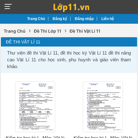
Trang Chủ
Đăng ký
Đăng nhập
Liên hệ
›
›
Trang Chủ
Đề Thi Lớp 11
Đề Thi Vật Lí 11
ĐỀ THI VẬT LÍ 11
Thư viện đề thi Vật Lí 11, đề thi học kỳ Vật Lí 11 đề thi nâng
cao Vật Lí 11 cho học sinh, phụ huynh và giáo viên tham
khảo.
Kiểm tra học kỳ I - Môn: Vật lý
Kiểm tra học kỳ I - Môn: Vật lý