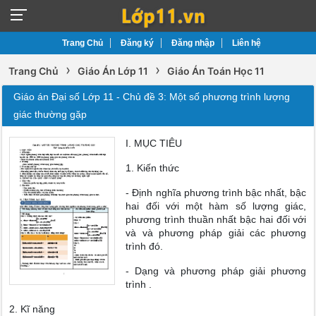
Trang Chủ
Đăng ký
Đăng nhập
Liên hệ
›
›
Trang Chủ
Giáo Án Lớp 11
Giáo Án Toán Học 11
Giáo án Đại số Lớp 11 - Chủ đề 3: Một số phương trình lượng
giác thường gặp
I. MỤC TIÊU
1. Kiến thức
- Định nghĩa phương trình bậc nhất, bậc
hai đối với một hàm số lượng giác,
phương trình thuần nhất bậc hai đối với
và và phương pháp giải các phương
trình đó.
- Dạng và phương pháp giải phương
trình .
2. Kĩ năng