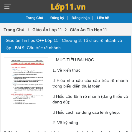
Trang Chủ
Đăng ký
Đăng nhập
Liên hệ
›
›
Trang Chủ
Giáo Án Lớp 11
Giáo Án Tin Học 11
Giáo án Tin học C++ Lớp 11 - Chương 3: Tổ chức rẽ nhánh và
lặp - Bài 9: Cấu trúc rẽ nhánh
I. MỤC TIÊU BÀI HỌC
1. Về kiến thức
 Hiểu nhu cầu của cấu trúc rẽ nhánh
trong biểu diễn thuật toán;
 Hiểu câu lệnh rẽ nhánh (dạng thiếu và
dạng đủ);
 Hiểu cách sử dụng câu lệnh ghép.
2. Về kỹ năng