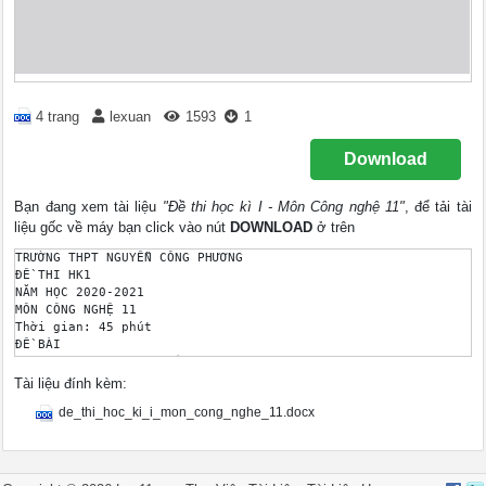
4 trang
lexuan
1593
1
Download
Bạn đang xem tài liệu
"Đề thi học kì I - Môn Công nghệ 11"
, để tải tài
liệu gốc về máy bạn click vào nút
DOWNLOAD
ở trên
TRƯỜNG THPT NGUYỄN CÔNG PHƯƠNG

ĐỀ THI HK1 

NĂM HỌC 2020-2021

MÔN CÔNG NGHỆ 11

Thời gian: 45 phút

ĐỀ BÀI

I. Trắc Nghiệm (4 điểm)

Chọn phương án trả lời đúng

Tài liệu đính kèm:
Câu 1: Có mấy khổ giấy chính?

de_thi_hoc_ki_i_mon_cong_nghe_11.docx
A. 2	B. 3	C. 4	D. 5

Câu 2: Tên các khổ giấy chính là:

A. A0, A1, A2	

B. A0, A1, A2, A3

C. A3, A1, A2, A4
