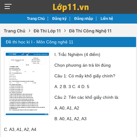
Trang Chủ
Đăng ký
Đăng nhập
Liên hệ
›
›
Trang Chủ
Đề Thi Lớp 11
Đề Thi Công Nghệ 11
Đề thi học kì I - Môn Công nghệ 11
I. Trắc Nghiệm (4 điểm)
Chọn phương án trả lời đúng
Câu 1: Có mấy khổ giấy chính?
A. 2 B. 3 C. 4 D. 5
Câu 2: Tên các khổ giấy chính là:
A. A0, A1, A2
B. A0, A1, A2, A3
C. A3, A1, A2, A4