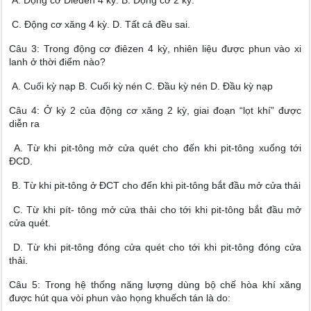
A. Động cơ Điêden 4 kỳ. B. Động cơ 2 kỳ.
C. Động cơ xăng 4 kỳ. D. Tất cả đều sai.
Câu 3: Trong động cơ điêzen 4 kỳ, nhiên liệu được phun vào xi
lanh ở thời điểm nào?
A. Cuối kỳ nạp B. Cuối kỳ nén C. Đầu kỳ nén D. Đầu kỳ nạp
Câu 4: Ở kỳ 2 của động cơ xăng 2 kỳ, giai đoạn “lọt khí” được
diễn ra
A. Từ khi pit-tông mở cửa quét cho đến khi pit-tông xuống tới
ĐCD.
B. Từ khi pit-tông ở ĐCT cho đến khi pit-tông bắt đầu mở cửa thải
C. Từ khi pít- tông mở cửa thải cho tới khi pit-tông bắt đầu mở
cửa quét.
D. Từ khi pit-tông đóng cửa quét cho tới khi pit-tông đóng cửa
thải.
Câu 5: Trong hệ thống năng lượng dùng bộ chế hòa khí xăng
được hút qua vòi phun vào họng khuếch tán là do: