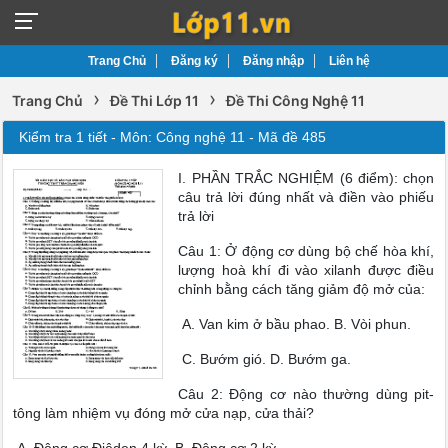
Trang Chủ
Đăng ký
Đăng nhập
Liên hệ
›
›
Trang Chủ
Đề Thi Lớp 11
Đề Thi Công Nghệ 11
Kiểm tra 1 tiết - Môn: Công nghệ 11 - Mã đề 485
I. PHẦN TRẮC NGHIỆM (6 điểm): chọn
câu trả lời đúng nhất và điền vào phiếu
trả lời
Câu 1: Ở động cơ dùng bộ chế hòa khí,
lượng hoà khí đi vào xilanh được điều
chỉnh bằng cách tăng giảm độ mở của:
A. Van kim ở bầu phao. B. Vòi phun.
C. Bướm gió. D. Bướm ga.
Câu 2: Động cơ nào thường dùng pit-
tông làm nhiệm vụ đóng mở cửa nạp, cửa thải?