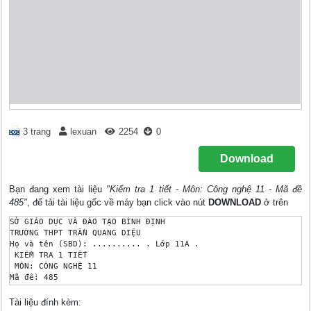
3 trang
lexuan
2254
0
Download
Bạn đang xem tài liệu
"Kiểm tra 1 tiết - Môn: Công nghệ 11 - Mã đề
485"
, để tải tài liệu gốc về máy bạn click vào nút
DOWNLOAD
ở trên
SỞ GIÁO DỤC VÀ ĐÀO TẠO BÌNH ĐỊNH

TRƯỜNG THPT TRẦN QUANG DIỆU

Họ và tên (SBD): .......... . Lớp 11A . 

 KIỂM TRA 1 TIẾT

 MÔN: CÔNG NGHỆ 11

Mã đề: 485

 Thời gian: 45 phút

I. PHẦN TRẮC NGHIỆM (6 điểm): chọn câu trả lời đúng nhất và đi
Tài liệu đính kèm:
Câu 1: Ở động cơ dùng bộ chế hòa khí, lượng hoà khí đi vào xil