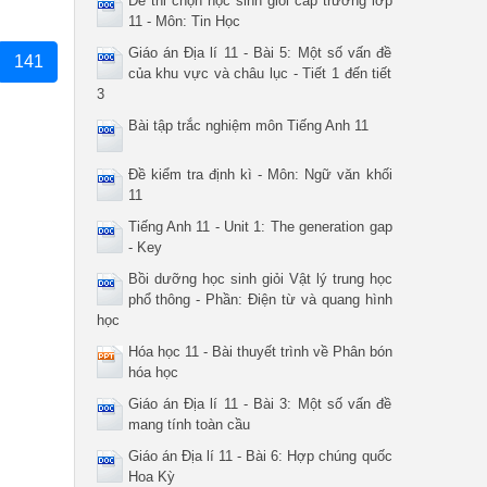
Đề thi chọn học sinh giỏi cấp trường lớp
11 - Môn: Tin Học
Giáo án Địa lí 11 - Bài 5: Một số vấn đề
141
của khu vực và châu lục - Tiết 1 đến tiết
3
Bài tập trắc nghiệm môn Tiếng Anh 11
Đề kiểm tra định kì - Môn: Ngữ văn khối
11
Tiếng Anh 11 - Unit 1: The generation gap
- Key
Bồi dưỡng học sinh giỏi Vật lý trung học
phổ thông - Phần: Điện từ và quang hình
học
Hóa học 11 - Bài thuyết trình về Phân bón
hóa học
Giáo án Địa lí 11 - Bài 3: Một số vấn đề
mang tính toàn cầu
Giáo án Địa lí 11 - Bài 6: Hợp chúng quốc
Hoa Kỳ