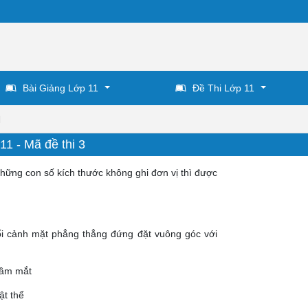
Bài Giảng Lớp 11
Đề Thi Lớp 11
1
11 - Mã đề thi 3
những con số kích thước không ghi đơn vị thì được
ối cảnh mặt phẳng thẳng đứng đặt vuông góc với
tầm mắt
ật thể