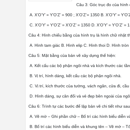
Câu 3: Góc trục đo của hình 
A. X’O’Y’ = Y’O’Z’ = 900 ; X’O’Z’= 1350 B. X’O’Y’ = Y’O’
C. X’O’Y’ = Y’O’Z’ = X’O’Z’ = 1350 D. X’O’Y’ = Y’O’Z’ = 
Câu 4: Hình chiếu bằng của hình trụ là hình chữ nhật th
A. Hình tam giác B. Hình elip C. Hình thoi D. Hình tròn
Câu 5: Mặt bằng của bản vẽ xây dựng thể hiện:
A. Kết cấu các bộ phận ngôi nhà và kích thước các tần
B. Vị trí, hình dáng, kết cấu các bộ phận ngôi nhà.
C. Vị trí, kích thước của tường, vách ngăn, cửa đi, cầu
D. Hình dáng, sự cân đối và vẻ đẹp bên ngoài của ngô
Câu 6: Trình tự các bước để lập bản vẽ chi tiết như sau
A. Vẽ mờ – Ghi phần chữ – Bố trí các hình biểu diễn 
B. Bố trí các hình biểu diễn và khung tên – Vẽ mờ – 