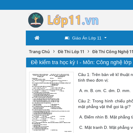
Giáo Án Lớp 11
›
›
Trang Chủ
Đề Thi Lớp 11
Đề Thi Công Nghệ 1
Đề kiểm tra học kỳ I - Môn: Công nghệ lớp 
Câu 1: Trên bản vẽ kĩ thuật 
tính theo đơn vị:
A. m. B. cm. C. dm. D. mm.
Câu 2: Trong hình chiếu ph
mặt phẳng vật thể gọi là gì?
A. Điểm nhìn B. Mặt phẳng 
C. Mặt tranh D. Mặt phẳng v