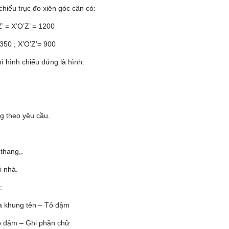
chiếu trục đo xiên góc cân có:
Z’ = X’O’Z’ = 1200
1350 ; X’O’Z’= 900
ì hình chiếu đứng là hình:
g theo yêu cầu.
 thang,.
i nhà.
:
và khung tên – Tô đậm
Tô đậm – Ghi phần chữ